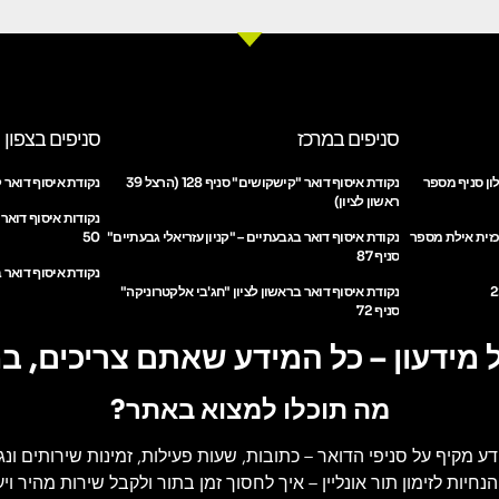
סניפים במרכז
סניפים בצפון
ון סניף מספר
נקודת איסוף דואר "קישקושים" סניף 128 (הרצל 39
נקודת איסוף דואר ק
ראשון לציון)
נקודות איסוף דואר
כזית אילת מספר
נקודת איסוף דואר בגבעתיים – "קניון עזריאלי גבעתיים"
50
סניף 87
נקודת איסוף דואר ב
נקודת איסוף דואר בראשון לציון "חג'בי אלקטרוניקה"
סניף 72
 מידעון – כל המידע שאתם צריכים, ב
מה תוכלו למצוא באתר?
דע מקיף על סניפי הדואר
– כתובות, שעות פעילות, זמינות שירותים ונג
הנחיות לזימון תור אונליין
– איך לחסוך זמן בתור ולקבל שירות מהיר ויעי