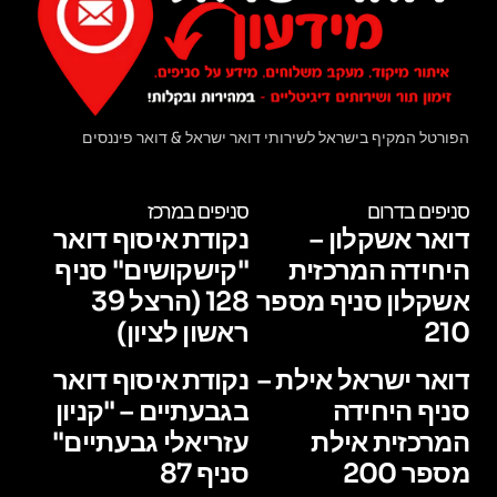
הפורטל המקיף בישראל לשירותי דואר ישראל & דואר פיננסים
סניפים בדרום
סניפים במרכז
דואר אשקלון –
נקודת איסוף דואר
היחידה המרכזית
"קישקושים" סניף
אשקלון סניף מספר
128 (הרצל 39
210
ראשון לציון)
דואר ישראל אילת –
נקודת איסוף דואר
סניף היחידה
בגבעתיים – "קניון
המרכזית אילת
עזריאלי גבעתיים"
מספר 200
סניף 87