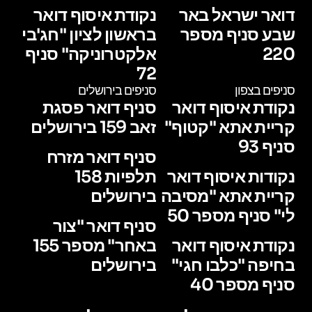
דואר ישראל באר
נקודת איסוף דואר
שבע סניף מספר
בראשון לציון "חג'בי
220
אלקטרוניקה" סניף
72
סניפים בצפון
סניפים בירושלים
נקודת איסוף דואר
סניף דואר פסגת
קריית אתא "קטוף"
זאב 159 בירושלים
סניף 93
סניף דואר מזרח
נקודות איסוף דואר
תלפיות 158
קריית אתא "מסיבה
בירושלים
לי" סניף מספר 50
סניף דואר "צור
נקודת איסוף דואר
באחר" מספר 155
בחיפה "כלבו חגי"
בירושלים
סניף מספר 40