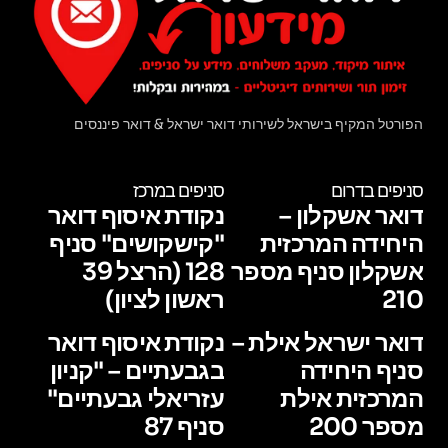
הפורטל המקיף בישראל לשירותי דואר ישראל & דואר פיננסים
סניפים בדרום
סניפים במרכז
דואר אשקלון –
נקודת איסוף דואר
היחידה המרכזית
"קישקושים" סניף
אשקלון סניף מספר
128 (הרצל 39
210
ראשון לציון)
דואר ישראל אילת –
נקודת איסוף דואר
סניף היחידה
בגבעתיים – "קניון
המרכזית אילת
עזריאלי גבעתיים"
מספר 200
סניף 87