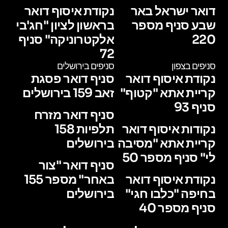
דואר ישראל באר
נקודת איסוף דואר
שבע סניף מספר
בראשון לציון "חג'בי
220
אלקטרוניקה" סניף
72
סניפים בצפון
סניפים בירושלים
נקודת איסוף דואר
סניף דואר פסגת
קריית אתא "קטוף"
זאב 159 בירושלים
סניף 93
סניף דואר מזרח
נקודות איסוף דואר
תלפיות 158
קריית אתא "מסיבה
בירושלים
לי" סניף מספר 50
סניף דואר "צור
נקודת איסוף דואר
באחר" מספר 155
בחיפה "כלבו חגי"
בירושלים
סניף מספר 40