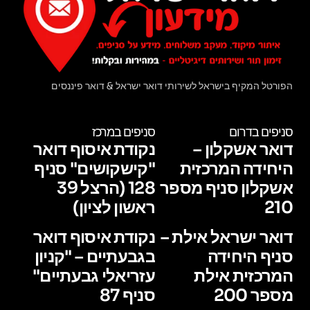
הפורטל המקיף בישראל לשירותי דואר ישראל & דואר פיננסים
סניפים בדרום
סניפים במרכז
דואר אשקלון –
נקודת איסוף דואר
היחידה המרכזית
"קישקושים" סניף
אשקלון סניף מספר
128 (הרצל 39
210
ראשון לציון)
דואר ישראל אילת –
נקודת איסוף דואר
סניף היחידה
בגבעתיים – "קניון
המרכזית אילת
עזריאלי גבעתיים"
מספר 200
סניף 87