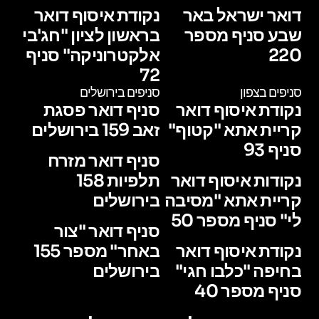
דואר ישראל באר
נקודת איסוף דואר
שבע סניף מספר
בראשון לציון "חג'בי
220
אלקטרוניקה" סניף
72
סניפים בצפון
סניפים בירושלים
נקודת איסוף דואר
סניף דואר פסגת
קריית אתא "קטוף"
זאב 159 בירושלים
סניף 93
סניף דואר מזרח
נקודות איסוף דואר
תלפיות 158
קריית אתא "מסיבה
בירושלים
לי" סניף מספר 50
סניף דואר "צור
נקודת איסוף דואר
באחר" מספר 155
בחיפה "כלבו חגי"
בירושלים
סניף מספר 40