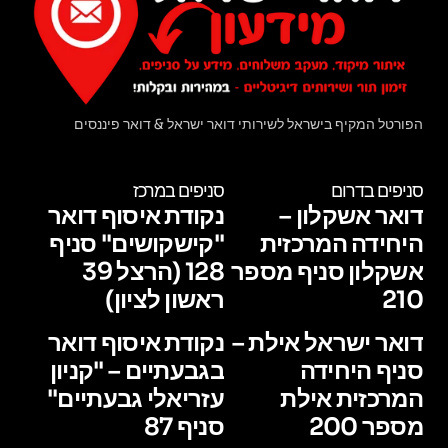
הפורטל המקיף בישראל לשירותי דואר ישראל & דואר פיננסים
סניפים בדרום
סניפים במרכז
דואר אשקלון –
נקודת איסוף דואר
היחידה המרכזית
"קישקושים" סניף
אשקלון סניף מספר
128 (הרצל 39
210
ראשון לציון)
דואר ישראל אילת –
נקודת איסוף דואר
סניף היחידה
בגבעתיים – "קניון
המרכזית אילת
עזריאלי גבעתיים"
מספר 200
סניף 87