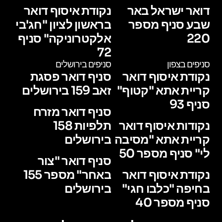
דואר ישראל באר
נקודת איסוף דואר
שבע סניף מספר
בראשון לציון "חג'בי
220
אלקטרוניקה" סניף
72
סניפים בצפון
סניפים בירושלים
נקודת איסוף דואר
סניף דואר פסגת
קריית אתא "קטוף"
זאב 159 בירושלים
סניף 93
סניף דואר מזרח
נקודות איסוף דואר
תלפיות 158
קריית אתא "מסיבה
בירושלים
לי" סניף מספר 50
סניף דואר "צור
נקודת איסוף דואר
באחר" מספר 155
בחיפה "כלבו חגי"
בירושלים
סניף מספר 40