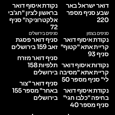
דואר ישראל באר
נקודת איסוף דואר
שבע סניף מספר
בראשון לציון "חג'בי
220
אלקטרוניקה" סניף
72
סניפים בצפון
סניפים בירושלים
נקודת איסוף דואר
סניף דואר פסגת
קריית אתא "קטוף"
זאב 159 בירושלים
סניף 93
סניף דואר מזרח
נקודות איסוף דואר
תלפיות 158
קריית אתא "מסיבה
בירושלים
לי" סניף מספר 50
סניף דואר "צור
נקודת איסוף דואר
באחר" מספר 155
בחיפה "כלבו חגי"
בירושלים
סניף מספר 40