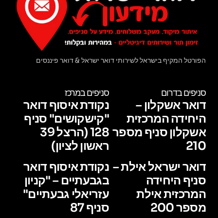
הפורטל המקיף בישראל לשירותי דואר ישראל & דואר פיננסים
סניפים בדרום
סניפים במרכז
דואר אשקלון –
נקודת איסוף דואר
היחידה המרכזית
"קישקושים" סניף
אשקלון סניף מספר
128 (הרצל 39
210
ראשון לציון)
דואר ישראל אילת –
נקודת איסוף דואר
סניף היחידה
בגבעתיים – "קניון
המרכזית אילת
עזריאלי גבעתיים"
מספר 200
סניף 87