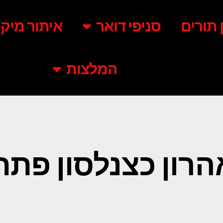
ן תורים
סניפי דואר
איתור מיקו
המלצות
הרון כצנלסון פתח