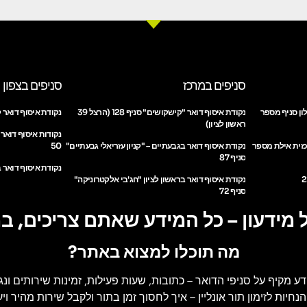
סניפים במרכז
סניפים בצפון
ון סניף מספר
נקודת איסוף דואר "קישקושים" סניף 128 (הרצל 39
נקודת איסוף דואר ק
ראשון לציון)
נקודות איסוף דואר
כזית אילת מספר
נקודת איסוף דואר בגבעתיים – "קניון עזריאלי גבעתיים"
50
סניף 87
נקודת איסוף דואר ב
נקודת איסוף דואר בראשון לציון "חג'בי אלקטרוניקה"
סניף 72
 מידעון – כל המידע שאתם צריכים, ב
מה תוכלו למצוא באתר?
דע מקיף על סניפי הדואר
– כתובות, שעות פעילות, זמינות שירותים ונג
הנחיות לזימון תור אונליין
– איך לחסוך זמן בתור ולקבל שירות מהיר ויעי