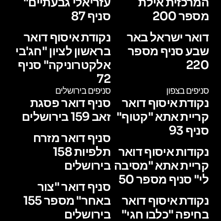
המרכזית אילת
עזריאלי גבעתיים"
מספר 200
סניף 87
דואר ישראל באר
נקודת איסוף דואר
שבע סניף מספר
בראשון לציון "חג'בי
220
אלקטרוניקה" סניף
72
סניפים בצפון
סניפים בירושלים
נקודת איסוף דואר
סניף דואר פסגת
קריית אתא "קטוף"
זאב 159 בירושלים
סניף 93
סניף דואר מזרח
נקודות איסוף דואר
תלפיות 158
קריית אתא "מסיבה
בירושלים
לי" סניף מספר 50
סניף דואר "צור
נקודת איסוף דואר
באחר" מספר 155
בחיפה "כלבו חגי"
בירושלים