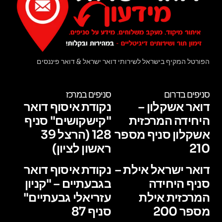
הפורטל המקיף בישראל לשירותי דואר ישראל & דואר פיננסים
סניפים בדרום
סניפים במרכז
דואר אשקלון –
נקודת איסוף דואר
היחידה המרכזית
"קישקושים" סניף
אשקלון סניף מספר
128 (הרצל 39
210
ראשון לציון)
דואר ישראל אילת –
נקודת איסוף דואר
סניף היחידה
בגבעתיים – "קניון
המרכזית אילת
עזריאלי גבעתיים"
מספר 200
סניף 87