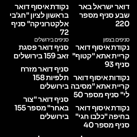
דואר ישראל באר
נקודת איסוף דואר
שבע סניף מספר
בראשון לציון "חג'בי
220
אלקטרוניקה" סניף
72
סניפים בצפון
סניפים בירושלים
נקודת איסוף דואר
סניף דואר פסגת
קריית אתא "קטוף"
זאב 159 בירושלים
סניף 93
סניף דואר מזרח
נקודות איסוף דואר
תלפיות 158
קריית אתא "מסיבה
בירושלים
לי" סניף מספר 50
סניף דואר "צור
נקודת איסוף דואר
באחר" מספר 155
בחיפה "כלבו חגי"
בירושלים
סניף מספר 40