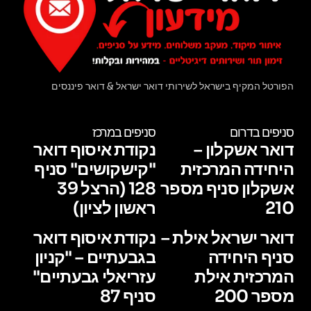
הפורטל המקיף בישראל לשירותי דואר ישראל & דואר פיננסים
סניפים בדרום
סניפים במרכז
דואר אשקלון –
נקודת איסוף דואר
היחידה המרכזית
"קישקושים" סניף
אשקלון סניף מספר
128 (הרצל 39
210
ראשון לציון)
דואר ישראל אילת –
נקודת איסוף דואר
סניף היחידה
בגבעתיים – "קניון
המרכזית אילת
עזריאלי גבעתיים"
מספר 200
סניף 87