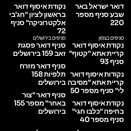
דואר ישראל באר
נקודת איסוף דואר
שבע סניף מספר
בראשון לציון "חג'בי
220
אלקטרוניקה" סניף
72
סניפים בצפון
סניפים בירושלים
נקודת איסוף דואר
סניף דואר פסגת
קריית אתא "קטוף"
זאב 159 בירושלים
סניף 93
סניף דואר מזרח
נקודות איסוף דואר
תלפיות 158
קריית אתא "מסיבה
בירושלים
לי" סניף מספר 50
סניף דואר "צור
נקודת איסוף דואר
באחר" מספר 155
בחיפה "כלבו חגי"
בירושלים
סניף מספר 40