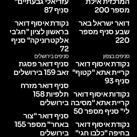
המרכזית אילת
עזריאלי גבעתיים"
מספר 200
סניף 87
דואר ישראל באר
נקודת איסוף דואר
שבע סניף מספר
בראשון לציון "חג'בי
220
אלקטרוניקה" סניף
72
סניפים בצפון
סניפים בירושלים
נקודת איסוף דואר
סניף דואר פסגת
קריית אתא "קטוף"
זאב 159 בירושלים
סניף 93
סניף דואר מזרח
נקודות איסוף דואר
תלפיות 158
קריית אתא "מסיבה
בירושלים
לי" סניף מספר 50
סניף דואר "צור
נקודת איסוף דואר
באחר" מספר 155
בחיפה "כלבו חגי"
בירושלים