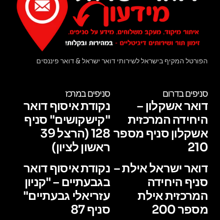
הפורטל המקיף בישראל לשירותי דואר ישראל & דואר פיננסים
סניפים בדרום
סניפים במרכז
דואר אשקלון –
נקודת איסוף דואר
היחידה המרכזית
"קישקושים" סניף
אשקלון סניף מספר
128 (הרצל 39
210
ראשון לציון)
דואר ישראל אילת –
נקודת איסוף דואר
סניף היחידה
בגבעתיים – "קניון
המרכזית אילת
עזריאלי גבעתיים"
מספר 200
סניף 87