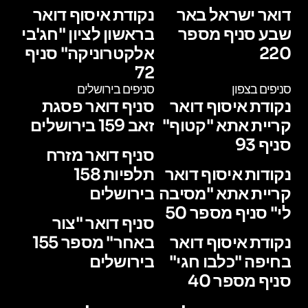
דואר ישראל באר
נקודת איסוף דואר
שבע סניף מספר
בראשון לציון "חג'בי
220
אלקטרוניקה" סניף
72
סניפים בצפון
סניפים בירושלים
נקודת איסוף דואר
סניף דואר פסגת
קריית אתא "קטוף"
זאב 159 בירושלים
סניף 93
סניף דואר מזרח
נקודות איסוף דואר
תלפיות 158
קריית אתא "מסיבה
בירושלים
לי" סניף מספר 50
סניף דואר "צור
נקודת איסוף דואר
באחר" מספר 155
בחיפה "כלבו חגי"
בירושלים
סניף מספר 40