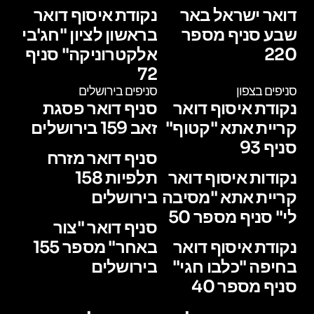
דואר ישראל באר
נקודת איסוף דואר
שבע סניף מספר
בראשון לציון "חג'בי
220
אלקטרוניקה" סניף
72
סניפים בצפון
סניפים בירושלים
נקודת איסוף דואר
סניף דואר פסגת
קריית אתא "קטוף"
זאב 159 בירושלים
סניף 93
סניף דואר מזרח
נקודות איסוף דואר
תלפיות 158
קריית אתא "מסיבה
בירושלים
לי" סניף מספר 50
סניף דואר "צור
נקודת איסוף דואר
באחר" מספר 155
בחיפה "כלבו חגי"
בירושלים
סניף מספר 40