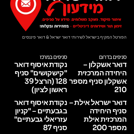
הפורטל המקיף בישראל לשירותי דואר ישראל & דואר פיננסים
סניפים בדרום
סניפים במרכז
דואר אשקלון –
נקודת איסוף דואר
היחידה המרכזית
"קישקושים" סניף
אשקלון סניף מספר
128 (הרצל 39
210
ראשון לציון)
דואר ישראל אילת –
נקודת איסוף דואר
סניף היחידה
בגבעתיים – "קניון
המרכזית אילת
עזריאלי גבעתיים"
מספר 200
סניף 87