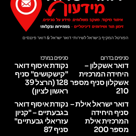
הפורטל המקיף בישראל לשירותי דואר ישראל & דואר פיננסים
סניפים בדרום
סניפים במרכז
דואר אשקלון –
נקודת איסוף דואר
היחידה המרכזית
"קישקושים" סניף
אשקלון סניף מספר
128 (הרצל 39
210
ראשון לציון)
דואר ישראל אילת –
נקודת איסוף דואר
סניף היחידה
בגבעתיים – "קניון
המרכזית אילת
עזריאלי גבעתיים"
מספר 200
סניף 87