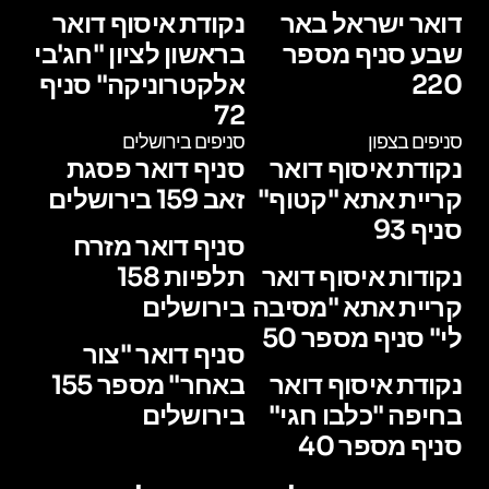
דואר ישראל באר
נקודת איסוף דואר
שבע סניף מספר
בראשון לציון "חג'בי
220
אלקטרוניקה" סניף
72
סניפים בצפון
סניפים בירושלים
נקודת איסוף דואר
סניף דואר פסגת
קריית אתא "קטוף"
זאב 159 בירושלים
סניף 93
סניף דואר מזרח
נקודות איסוף דואר
תלפיות 158
קריית אתא "מסיבה
בירושלים
לי" סניף מספר 50
סניף דואר "צור
נקודת איסוף דואר
באחר" מספר 155
בחיפה "כלבו חגי"
בירושלים
סניף מספר 40