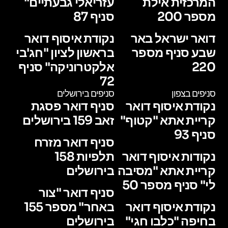
המרכזית אילת
עזריאלי גבעתיים"
מספר 200
סניף 87
דואר ישראל באר
נקודת איסוף דואר
שבע סניף מספר
בראשון לציון "חג'בי
220
אלקטרוניקה" סניף
72
סניפים בצפון
סניפים בירושלים
נקודת איסוף דואר
סניף דואר פסגת
קריית אתא "קטוף"
זאב 159 בירושלים
סניף 93
סניף דואר מזרח
נקודות איסוף דואר
תלפיות 158
קריית אתא "מסיבה
בירושלים
לי" סניף מספר 50
סניף דואר "צור
נקודת איסוף דואר
באחר" מספר 155
בחיפה "כלבו חגי"
בירושלים