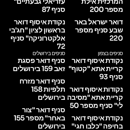
המרכזית אילת
עזריאלי גבעתיים"
מספר 200
סניף 87
דואר ישראל באר
נקודת איסוף דואר
שבע סניף מספר
בראשון לציון "חג'בי
220
אלקטרוניקה" סניף
72
סניפים בצפון
סניפים בירושלים
נקודת איסוף דואר
סניף דואר פסגת
קריית אתא "קטוף"
זאב 159 בירושלים
סניף 93
סניף דואר מזרח
נקודות איסוף דואר
תלפיות 158
קריית אתא "מסיבה
בירושלים
לי" סניף מספר 50
סניף דואר "צור
נקודת איסוף דואר
באחר" מספר 155
בחיפה "כלבו חגי"
בירושלים