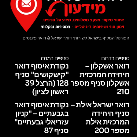
הפורטל המקיף בישראל לשירותי דואר ישראל & דואר פיננסים
סניפים בדרום
סניפים במרכז
דואר אשקלון –
נקודת איסוף דואר
היחידה המרכזית
"קישקושים" סניף
אשקלון סניף מספר
128 (הרצל 39
210
ראשון לציון)
דואר ישראל אילת –
נקודת איסוף דואר
סניף היחידה
בגבעתיים – "קניון
המרכזית אילת
עזריאלי גבעתיים"
מספר 200
סניף 87