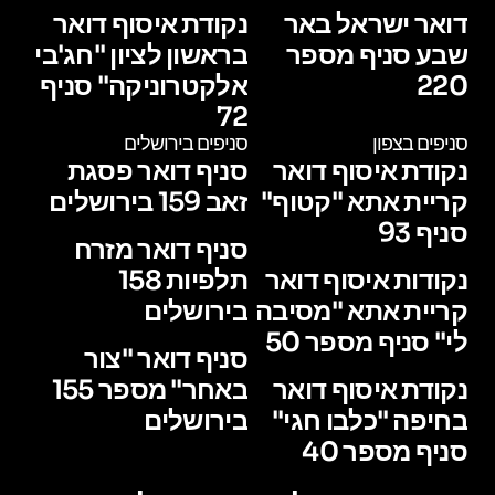
דואר ישראל באר
נקודת איסוף דואר
שבע סניף מספר
בראשון לציון "חג'בי
220
אלקטרוניקה" סניף
72
סניפים בצפון
סניפים בירושלים
נקודת איסוף דואר
סניף דואר פסגת
קריית אתא "קטוף"
זאב 159 בירושלים
סניף 93
סניף דואר מזרח
נקודות איסוף דואר
תלפיות 158
קריית אתא "מסיבה
בירושלים
לי" סניף מספר 50
סניף דואר "צור
נקודת איסוף דואר
באחר" מספר 155
בחיפה "כלבו חגי"
בירושלים
סניף מספר 40