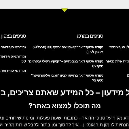
סניפים במרכז
סניפים בצפון
ון סניף מספר
נקודת איסוף דואר "קישקושים" סניף 128 (הרצל 39
נקודת איסוף דואר ק
ראשון לציון)
נקודות איסוף דואר
כזית אילת מספר
נקודת איסוף דואר בגבעתיים – "קניון עזריאלי גבעתיים"
50
סניף 87
נקודת איסוף דואר ב
נקודת איסוף דואר בראשון לציון "חג'בי אלקטרוניקה"
סניף 72
 מידעון – כל המידע שאתם צריכים, ב
מה תוכלו למצוא באתר?
דע מקיף על סניפי הדואר
– כתובות, שעות פעילות, זמינות שירותים ונג
הנחיות לזימון תור אונליין
– איך לחסוך זמן בתור ולקבל שירות מהיר ויעי