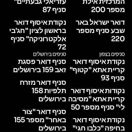
המרכזית אילת
עזריאלי גבעתיים"
מספר 200
סניף 87
דואר ישראל באר
נקודת איסוף דואר
שבע סניף מספר
בראשון לציון "חג'בי
220
אלקטרוניקה" סניף
72
סניפים בצפון
סניפים בירושלים
נקודת איסוף דואר
סניף דואר פסגת
קריית אתא "קטוף"
זאב 159 בירושלים
סניף 93
סניף דואר מזרח
נקודות איסוף דואר
תלפיות 158
קריית אתא "מסיבה
בירושלים
לי" סניף מספר 50
סניף דואר "צור
נקודת איסוף דואר
באחר" מספר 155
בחיפה "כלבו חגי"
בירושלים