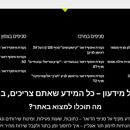
סניפים במרכז
סניפים בצפון
ון סניף מספר
נקודת איסוף דואר "קישקושים" סניף 128 (הרצל 39
נקודת איסוף דואר ק
ראשון לציון)
נקודות איסוף דואר
כזית אילת מספר
נקודת איסוף דואר בגבעתיים – "קניון עזריאלי גבעתיים"
50
סניף 87
נקודת איסוף דואר ב
נקודת איסוף דואר בראשון לציון "חג'בי אלקטרוניקה"
סניף 72
 מידעון – כל המידע שאתם צריכים, ב
מה תוכלו למצוא באתר?
דע מקיף על סניפי הדואר
– כתובות, שעות פעילות, זמינות שירותים ונג
הנחיות לזימון תור אונליין
– איך לחסוך זמן בתור ולקבל שירות מהיר ויעי