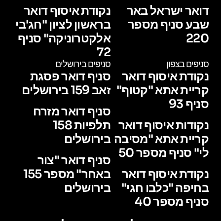
דואר ישראל באר
נקודת איסוף דואר
שבע סניף מספר
בראשון לציון "חג'בי
220
אלקטרוניקה" סניף
72
סניפים בצפון
סניפים בירושלים
נקודת איסוף דואר
סניף דואר פסגת
קריית אתא "קטוף"
זאב 159 בירושלים
סניף 93
סניף דואר מזרח
נקודות איסוף דואר
תלפיות 158
קריית אתא "מסיבה
בירושלים
לי" סניף מספר 50
סניף דואר "צור
נקודת איסוף דואר
באחר" מספר 155
בחיפה "כלבו חגי"
בירושלים
סניף מספר 40