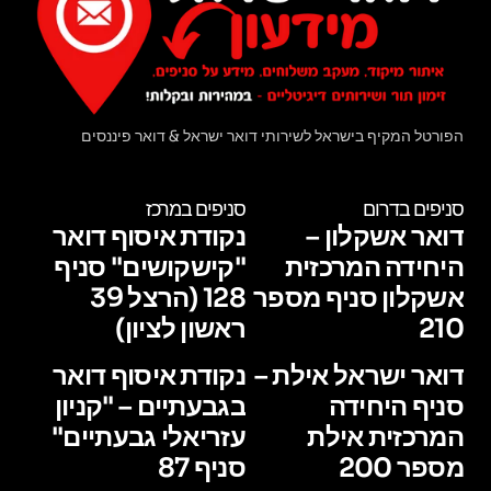
הפורטל המקיף בישראל לשירותי דואר ישראל & דואר פיננסים
סניפים בדרום
סניפים במרכז
דואר אשקלון –
נקודת איסוף דואר
היחידה המרכזית
"קישקושים" סניף
אשקלון סניף מספר
128 (הרצל 39
210
ראשון לציון)
דואר ישראל אילת –
נקודת איסוף דואר
סניף היחידה
בגבעתיים – "קניון
המרכזית אילת
עזריאלי גבעתיים"
מספר 200
סניף 87