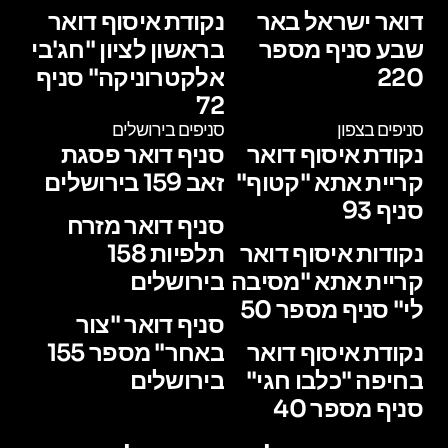
דואר ישראל באר
נקודת איסוף דואר
שבע סניף מספר
בראשון לציון "חג'בי
220
אלקטרוניקה" סניף
72
סניפים בצפון
סניפים בירושלים
נקודת איסוף דואר
סניף דואר פסגת
קריית אתא "קטוף"
זאב 159 בירושלים
סניף 93
סניף דואר מזרח
נקודות איסוף דואר
תלפיות 158
קריית אתא "מסיבה
בירושלים
לי" סניף מספר 50
סניף דואר "צור
נקודת איסוף דואר
באחר" מספר 155
בחיפה "כלבו חגי"
בירושלים
סניף מספר 40