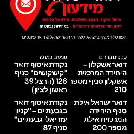
הפורטל המקיף בישראל לשירותי דואר ישראל & דואר פיננסים
סניפים בדרום
סניפים במרכז
דואר אשקלון –
נקודת איסוף דואר
היחידה המרכזית
"קישקושים" סניף
אשקלון סניף מספר
128 (הרצל 39
210
ראשון לציון)
דואר ישראל אילת –
נקודת איסוף דואר
סניף היחידה
בגבעתיים – "קניון
המרכזית אילת
עזריאלי גבעתיים"
מספר 200
סניף 87