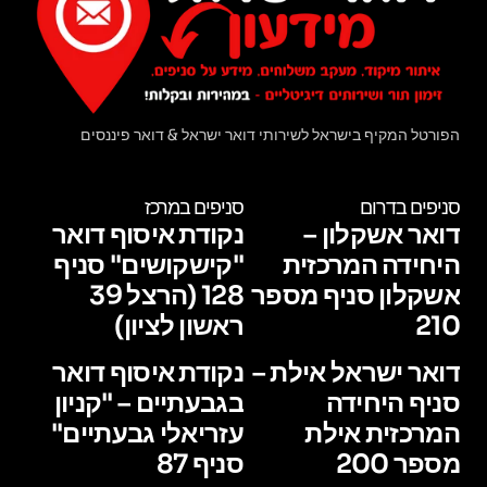
הפורטל המקיף בישראל לשירותי דואר ישראל & דואר פיננסים
סניפים בדרום
סניפים במרכז
דואר אשקלון –
נקודת איסוף דואר
היחידה המרכזית
"קישקושים" סניף
אשקלון סניף מספר
128 (הרצל 39
210
ראשון לציון)
דואר ישראל אילת –
נקודת איסוף דואר
סניף היחידה
בגבעתיים – "קניון
המרכזית אילת
עזריאלי גבעתיים"
מספר 200
סניף 87