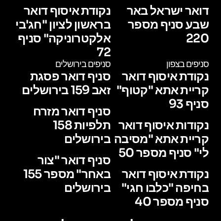
דואר ישראל באר
נקודת איסוף דואר
שבע סניף מספר
בראשון לציון "חג'בי
220
אלקטרוניקה" סניף
72
סניפים בצפון
סניפים בירושלים
נקודת איסוף דואר
סניף דואר פסגת
קריית אתא "קטוף"
זאב 159 בירושלים
סניף 93
סניף דואר מזרח
נקודות איסוף דואר
תלפיות 158
קריית אתא "מסיבה
בירושלים
לי" סניף מספר 50
סניף דואר "צור
נקודת איסוף דואר
באחר" מספר 155
בחיפה "כלבו חגי"
בירושלים
סניף מספר 40