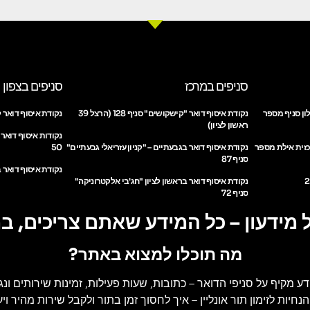
סניפים במרכז
סניפים בצפון
ון סניף מספר
נקודת איסוף דואר "קישקושים" סניף 128 (הרצל 39
נקודת איסוף דואר ק
ראשון לציון)
נקודות איסוף דואר
כזית אילת מספר
נקודת איסוף דואר בגבעתיים – "קניון עזריאלי גבעתיים"
50
סניף 87
נקודת איסוף דואר ב
נקודת איסוף דואר בראשון לציון "חג'בי אלקטרוניקה"
סניף 72
 מידעון – כל המידע שאתם צריכים, ב
מה תוכלו למצוא באתר?
דע מקיף על סניפי הדואר
– כתובות, שעות פעילות, זמינות שירותים ונג
הנחיות לזימון תור אונליין
– איך לחסוך זמן בתור ולקבל שירות מהיר ויעי