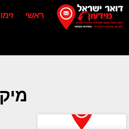
ראשי
זימו
מיקוד ה