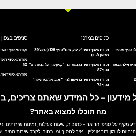
סניפים במרכז
סניפים בצפון
ון סניף מספר
נקודת איסוף דואר "קישקושים" סניף 128 (הרצל 39
נקודת איסוף דואר ק
ראשון לציון)
נקודות איסוף דואר
כזית אילת מספר
נקודת איסוף דואר בגבעתיים – "קניון עזריאלי גבעתיים"
50
סניף 87
נקודת איסוף דואר ב
נקודת איסוף דואר בראשון לציון "חג'בי אלקטרוניקה"
סניף 72
 מידעון – כל המידע שאתם צריכים, ב
מה תוכלו למצוא באתר?
דע מקיף על סניפי הדואר
– כתובות, שעות פעילות, זמינות שירותים ונג
הנחיות לזימון תור אונליין
– איך לחסוך זמן בתור ולקבל שירות מהיר ויעי