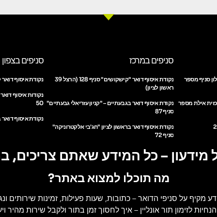
סניפים במרכז
סניפים בצפון
ון סניף מספר
נקודת איסוף דואר "קישקושים" סניף 128 (הרצל 39
נקודת איסוף דואר ק
ראשון לציון)
נקודות איסוף דואר
כזית אילת מספר
נקודת איסוף דואר בגבעתיים – "קניון עזריאלי גבעתיים"
50
סניף 87
נקודת איסוף דואר ב
נקודת איסוף דואר בראשון לציון "חג'בי אלקטרוניקה"
סניף 72
 מידעון – כל המידע שאתם צריכים, ב
מה תוכלו למצוא באתר?
דע מקיף על סניפי הדואר
– כתובות, שעות פעילות, זמינות שירותים ונג
הנחיות לזימון תור אונליין
– איך לחסוך זמן בתור ולקבל שירות מהיר ויעי