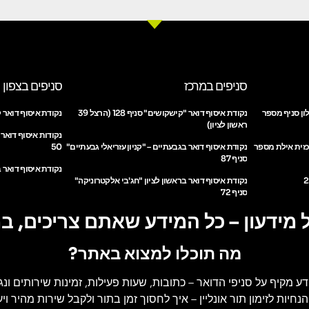
סניפים במרכז
סניפים בצפון
ון סניף מספר
נקודת איסוף דואר "קישקושים" סניף 128 (הרצל 39
נקודת איסוף דואר ק
ראשון לציון)
נקודות איסוף דואר
כזית אילת מספר
נקודת איסוף דואר בגבעתיים – "קניון עזריאלי גבעתיים"
50
סניף 87
נקודת איסוף דואר ב
נקודת איסוף דואר בראשון לציון "חג'בי אלקטרוניקה"
סניף 72
 מידעון – כל המידע שאתם צריכים, ב
מה תוכלו למצוא באתר?
דע מקיף על סניפי הדואר
– כתובות, שעות פעילות, זמינות שירותים ונג
הנחיות לזימון תור אונליין
– איך לחסוך זמן בתור ולקבל שירות מהיר ויעי