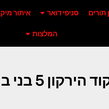
ן תורים
סניפי דואר
איתור מיקו
המלצות
 הירקון 5 בני ברק