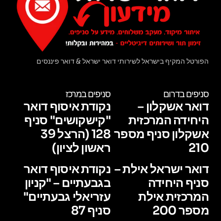
הפורטל המקיף בישראל לשירותי דואר ישראל & דואר פיננסים
סניפים בדרום
סניפים במרכז
דואר אשקלון –
נקודת איסוף דואר
היחידה המרכזית
"קישקושים" סניף
אשקלון סניף מספר
128 (הרצל 39
210
ראשון לציון)
דואר ישראל אילת –
נקודת איסוף דואר
סניף היחידה
בגבעתיים – "קניון
המרכזית אילת
עזריאלי גבעתיים"
מספר 200
סניף 87