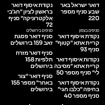
דואר ישראל באר
נקודת איסוף דואר
שבע סניף מספר
בראשון לציון "חג'בי
220
אלקטרוניקה" סניף
72
סניפים בצפון
סניפים בירושלים
נקודת איסוף דואר
סניף דואר פסגת
קריית אתא "קטוף"
זאב 159 בירושלים
סניף 93
סניף דואר מזרח
נקודות איסוף דואר
תלפיות 158
קריית אתא "מסיבה
בירושלים
לי" סניף מספר 50
סניף דואר "צור
נקודת איסוף דואר
באחר" מספר 155
בחיפה "כלבו חגי"
בירושלים
סניף מספר 40