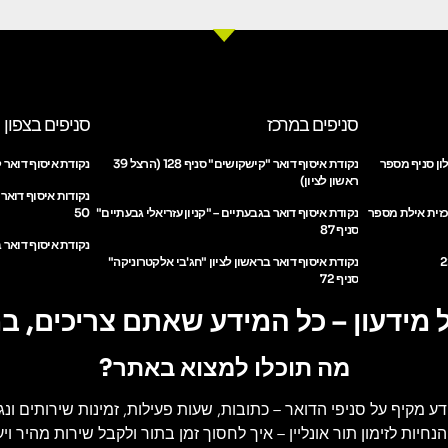
סניפים במרכז
סניפים בצפון
ון סניף מספר
נקודת איסוף דואר "קישקושים" סניף 128 (הרצל 39
נקודת איסוף דואר ק
ראשון לציון)
נקודות איסוף דואר
כזית אילת מספר
נקודת איסוף דואר בגבעתיים – "קניון עזריאלי גבעתיים"
50
סניף 87
נקודת איסוף דואר ב
נקודת איסוף דואר בראשון לציון "חג'בי אלקטרוניקה"
סניף 72
 מידעון – כל המידע שאתם צריכים, ב
מה תוכלו למצוא באתר?
דע מקיף על סניפי הדואר
– כתובות, שעות פעילות, זמינות שירותים ונג
הנחיות לזימון תור אונליין
– איך לחסוך זמן בתור ולקבל שירות מהיר ויעי