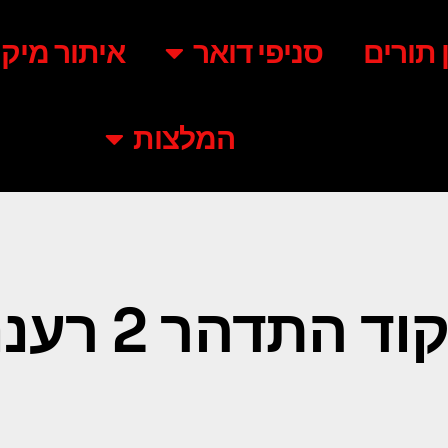
ן תורים
סניפי דואר
איתור מיקו
המלצות
ד התדהר 2 רעננה