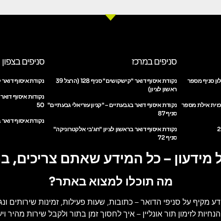
סניפים במרכז
סניפים בצפון
ון סניף מספר
נקודת איסוף דואר "קישקושים" סניף 128 (הרצל 39
נקודת איסוף דואר ק
ראשון לציון)
נקודות איסוף דואר
כזית אילת מספר
נקודת איסוף דואר בגבעתיים – "קניון עזריאלי גבעתיים"
50
סניף 87
נקודת איסוף דואר ב
נקודת איסוף דואר בראשון לציון "חג'בי אלקטרוניקה"
סניף 72
 מידעון – כל המידע שאתם צריכים, ב
מה תוכלו למצוא באתר?
דע מקיף על סניפי הדואר
– כתובות, שעות פעילות, זמינות שירותים ונג
הנחיות לזימון תור אונליין
– איך לחסוך זמן בתור ולקבל שירות מהיר ויעי