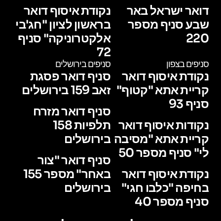
דואר ישראל באר
נקודת איסוף דואר
שבע סניף מספר
בראשון לציון "חג'בי
220
אלקטרוניקה" סניף
72
סניפים בצפון
סניפים בירושלים
נקודת איסוף דואר
סניף דואר פסגת
קריית אתא "קטוף"
זאב 159 בירושלים
סניף 93
סניף דואר מזרח
נקודות איסוף דואר
תלפיות 158
קריית אתא "מסיבה
בירושלים
לי" סניף מספר 50
סניף דואר "צור
נקודת איסוף דואר
באחר" מספר 155
בחיפה "כלבו חגי"
בירושלים
סניף מספר 40