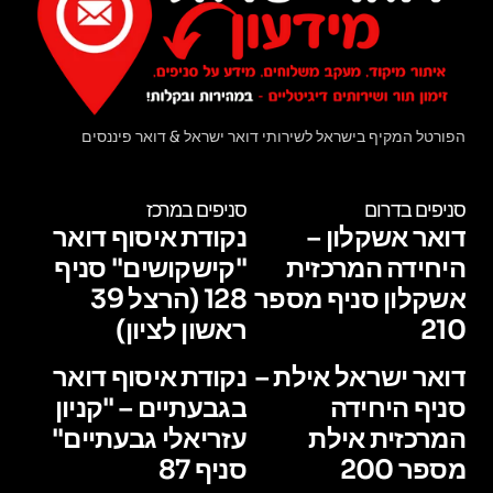
הפורטל המקיף בישראל לשירותי דואר ישראל & דואר פיננסים
סניפים בדרום
סניפים במרכז
דואר אשקלון –
נקודת איסוף דואר
היחידה המרכזית
"קישקושים" סניף
אשקלון סניף מספר
128 (הרצל 39
210
ראשון לציון)
דואר ישראל אילת –
נקודת איסוף דואר
סניף היחידה
בגבעתיים – "קניון
המרכזית אילת
עזריאלי גבעתיים"
מספר 200
סניף 87