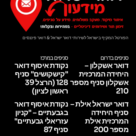
הפורטל המקיף בישראל לשירותי דואר ישראל & דואר פיננסים
סניפים בדרום
סניפים במרכז
דואר אשקלון –
נקודת איסוף דואר
היחידה המרכזית
"קישקושים" סניף
אשקלון סניף מספר
128 (הרצל 39
210
ראשון לציון)
דואר ישראל אילת –
נקודת איסוף דואר
סניף היחידה
בגבעתיים – "קניון
המרכזית אילת
עזריאלי גבעתיים"
מספר 200
סניף 87