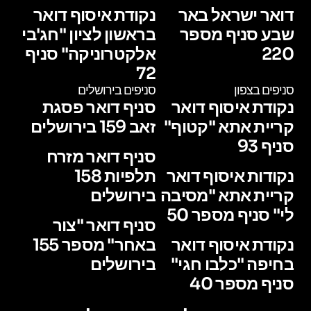
דואר ישראל באר
נקודת איסוף דואר
שבע סניף מספר
בראשון לציון "חג'בי
220
אלקטרוניקה" סניף
72
סניפים בצפון
סניפים בירושלים
נקודת איסוף דואר
סניף דואר פסגת
קריית אתא "קטוף"
זאב 159 בירושלים
סניף 93
סניף דואר מזרח
נקודות איסוף דואר
תלפיות 158
קריית אתא "מסיבה
בירושלים
לי" סניף מספר 50
סניף דואר "צור
נקודת איסוף דואר
באחר" מספר 155
בחיפה "כלבו חגי"
בירושלים
סניף מספר 40