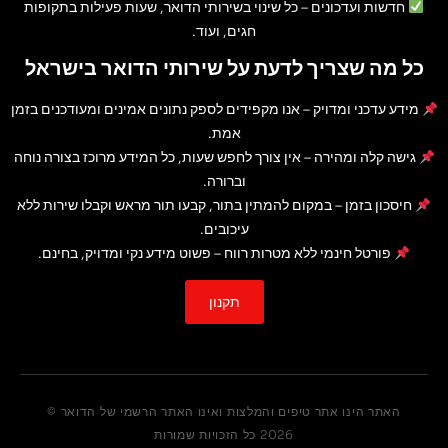
חדשות ועדכונים
– כל שינוי בשירותי הדואר, שעות פעילות בתקופות
חגים, ועוד.
כל מה שצריך לדעת על שירותי הדואר בישראל
מידע עדכני ומדויק
– אנו מקפידים לספק נתונים אמינים ומעודכנים בזמן
אמת.
גישה קלה ומהירה
– אין צורך לחפש שעות, כל המידע מרוכז בצורה נוחה
וברורה.
חיסכון בזמן
– במקום להמתין בתור, קבעו תור מראש וקבלו שירות ללא
עיכובים.
פורטל חינמי ללא מטרות רווח
– פשוט מידע נקי ומדויק, בחינם.
תקנון
האתר הינו אתר טיפים והמלצות ואינו האתר הרשמי של הדואר ©
2026 כל הזכויות שמורות