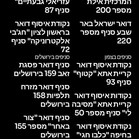
המרכזית אילת
עזריאלי גבעתיים"
מספר 200
סניף 87
דואר ישראל באר
נקודת איסוף דואר
שבע סניף מספר
בראשון לציון "חג'בי
220
אלקטרוניקה" סניף
72
סניפים בצפון
סניפים בירושלים
נקודת איסוף דואר
סניף דואר פסגת
קריית אתא "קטוף"
זאב 159 בירושלים
סניף 93
סניף דואר מזרח
נקודות איסוף דואר
תלפיות 158
קריית אתא "מסיבה
בירושלים
לי" סניף מספר 50
סניף דואר "צור
נקודת איסוף דואר
באחר" מספר 155
בחיפה "כלבו חגי"
בירושלים