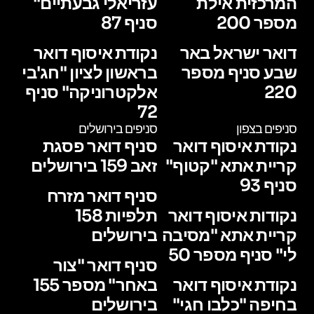
המרכזית אילת
עזריאלי גבעתיים"
מספר 200
סניף 87
דואר ישראל באר
נקודת איסוף דואר
שבע סניף מספר
בראשון לציון "חג'בי
220
אלקטרוניקה" סניף
72
סניפים בצפון
סניפים בירושלים
נקודת איסוף דואר
סניף דואר פסגת
קריית אתא "קטוף"
זאב 159 בירושלים
סניף 93
סניף דואר מזרח
נקודות איסוף דואר
תלפיות 158
קריית אתא "מסיבה
בירושלים
לי" סניף מספר 50
סניף דואר "צור
נקודת איסוף דואר
באחר" מספר 155
בחיפה "כלבו חגי"
בירושלים