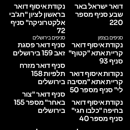
דואר ישראל באר
נקודת איסוף דואר
שבע סניף מספר
בראשון לציון "חג'בי
220
אלקטרוניקה" סניף
72
סניפים בצפון
סניפים בירושלים
נקודת איסוף דואר
סניף דואר פסגת
קריית אתא "קטוף"
זאב 159 בירושלים
סניף 93
סניף דואר מזרח
נקודות איסוף דואר
תלפיות 158
קריית אתא "מסיבה
בירושלים
לי" סניף מספר 50
סניף דואר "צור
נקודת איסוף דואר
באחר" מספר 155
בחיפה "כלבו חגי"
בירושלים
סניף מספר 40