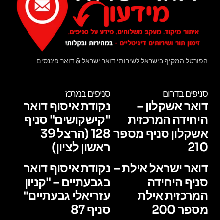
הפורטל המקיף בישראל לשירותי דואר ישראל & דואר פיננסים
סניפים בדרום
סניפים במרכז
דואר אשקלון –
נקודת איסוף דואר
היחידה המרכזית
"קישקושים" סניף
אשקלון סניף מספר
128 (הרצל 39
210
ראשון לציון)
דואר ישראל אילת –
נקודת איסוף דואר
סניף היחידה
בגבעתיים – "קניון
המרכזית אילת
עזריאלי גבעתיים"
מספר 200
סניף 87