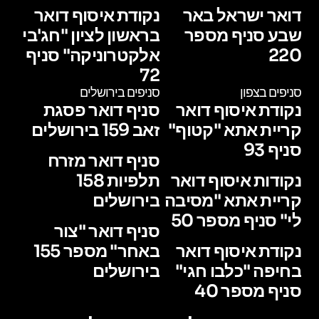
דואר ישראל באר
נקודת איסוף דואר
שבע סניף מספר
בראשון לציון "חג'בי
220
אלקטרוניקה" סניף
72
סניפים בצפון
סניפים בירושלים
נקודת איסוף דואר
סניף דואר פסגת
קריית אתא "קטוף"
זאב 159 בירושלים
סניף 93
סניף דואר מזרח
נקודות איסוף דואר
תלפיות 158
קריית אתא "מסיבה
בירושלים
לי" סניף מספר 50
סניף דואר "צור
נקודת איסוף דואר
באחר" מספר 155
בחיפה "כלבו חגי"
בירושלים
סניף מספר 40