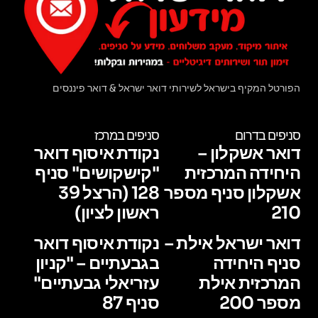
הפורטל המקיף בישראל לשירותי דואר ישראל & דואר פיננסים
סניפים בדרום
סניפים במרכז
דואר אשקלון –
נקודת איסוף דואר
היחידה המרכזית
"קישקושים" סניף
אשקלון סניף מספר
128 (הרצל 39
210
ראשון לציון)
דואר ישראל אילת –
נקודת איסוף דואר
סניף היחידה
בגבעתיים – "קניון
המרכזית אילת
עזריאלי גבעתיים"
מספר 200
סניף 87