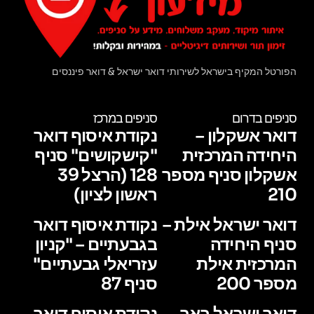
הפורטל המקיף בישראל לשירותי דואר ישראל & דואר פיננסים
סניפים בדרום
סניפים במרכז
דואר אשקלון –
נקודת איסוף דואר
היחידה המרכזית
"קישקושים" סניף
אשקלון סניף מספר
128 (הרצל 39
210
ראשון לציון)
דואר ישראל אילת –
נקודת איסוף דואר
סניף היחידה
בגבעתיים – "קניון
המרכזית אילת
עזריאלי גבעתיים"
מספר 200
סניף 87
דואר ישראל באר
נקודת איסוף דואר