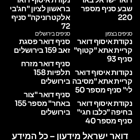
שבע סניף מספר
בראשון לציון "חג'בי
220
אלקטרוניקה" סניף
72
סניפים בצפון
סניפים בירושלים
נקודת איסוף דואר
סניף דואר פסגת
קריית אתא "קטוף"
זאב 159 בירושלים
סניף 93
סניף דואר מזרח
נקודות איסוף דואר
תלפיות 158
קריית אתא "מסיבה
בירושלים
לי" סניף מספר 50
סניף דואר "צור
נקודת איסוף דואר
באחר" מספר 155
בחיפה "כלבו חגי"
בירושלים
סניף מספר 40
דואר ישראל מידעון – כל המידע