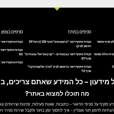
סניפים במרכז
סניפים בצפון
ון סניף מספר
נקודת איסוף דואר "קישקושים" סניף 128 (הרצל 39
נקודת איסוף דואר ק
ראשון לציון)
נקודות איסוף דואר
כזית אילת מספר
נקודת איסוף דואר בגבעתיים – "קניון עזריאלי גבעתיים"
50
סניף 87
נקודת איסוף דואר ב
נקודת איסוף דואר בראשון לציון "חג'בי אלקטרוניקה"
סניף 72
 מידעון – כל המידע שאתם צריכים, ב
מה תוכלו למצוא באתר?
דע מקיף על סניפי הדואר
– כתובות, שעות פעילות, זמינות שירותים ונג
הנחיות לזימון תור אונליין
– איך לחסוך זמן בתור ולקבל שירות מהיר ויעי