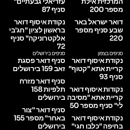
המרכזית אילת
עזריאלי גבעתיים"
מספר 200
סניף 87
דואר ישראל באר
נקודת איסוף דואר
שבע סניף מספר
בראשון לציון "חג'בי
220
אלקטרוניקה" סניף
72
סניפים בצפון
סניפים בירושלים
נקודת איסוף דואר
סניף דואר פסגת
קריית אתא "קטוף"
זאב 159 בירושלים
סניף 93
סניף דואר מזרח
נקודות איסוף דואר
תלפיות 158
קריית אתא "מסיבה
בירושלים
לי" סניף מספר 50
סניף דואר "צור
נקודת איסוף דואר
באחר" מספר 155
בחיפה "כלבו חגי"
בירושלים