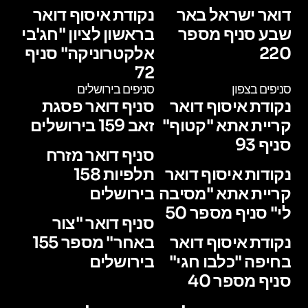
דואר ישראל באר
נקודת איסוף דואר
שבע סניף מספר
בראשון לציון "חג'בי
220
אלקטרוניקה" סניף
72
סניפים בצפון
סניפים בירושלים
נקודת איסוף דואר
סניף דואר פסגת
קריית אתא "קטוף"
זאב 159 בירושלים
סניף 93
סניף דואר מזרח
נקודות איסוף דואר
תלפיות 158
קריית אתא "מסיבה
בירושלים
לי" סניף מספר 50
סניף דואר "צור
נקודת איסוף דואר
באחר" מספר 155
בחיפה "כלבו חגי"
בירושלים
סניף מספר 40