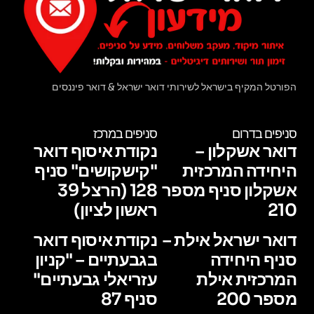
הפורטל המקיף בישראל לשירותי דואר ישראל & דואר פיננסים
סניפים בדרום
סניפים במרכז
דואר אשקלון –
נקודת איסוף דואר
היחידה המרכזית
"קישקושים" סניף
אשקלון סניף מספר
128 (הרצל 39
210
ראשון לציון)
דואר ישראל אילת –
נקודת איסוף דואר
סניף היחידה
בגבעתיים – "קניון
המרכזית אילת
עזריאלי גבעתיים"
מספר 200
סניף 87