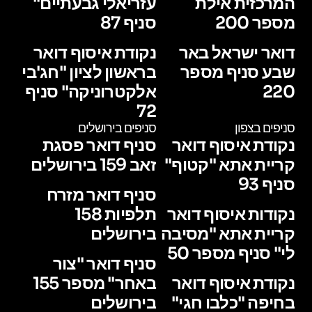
המרכזית אילת
עזריאלי גבעתיים"
מספר 200
סניף 87
דואר ישראל באר
נקודת איסוף דואר
שבע סניף מספר
בראשון לציון "חג'בי
220
אלקטרוניקה" סניף
72
סניפים בצפון
סניפים בירושלים
נקודת איסוף דואר
סניף דואר פסגת
קריית אתא "קטוף"
זאב 159 בירושלים
סניף 93
סניף דואר מזרח
נקודות איסוף דואר
תלפיות 158
קריית אתא "מסיבה
בירושלים
לי" סניף מספר 50
סניף דואר "צור
נקודת איסוף דואר
באחר" מספר 155
בחיפה "כלבו חגי"
בירושלים