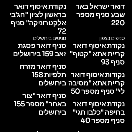
דואר ישראל באר
נקודת איסוף דואר
שבע סניף מספר
בראשון לציון "חג'בי
220
אלקטרוניקה" סניף
72
סניפים בצפון
סניפים בירושלים
נקודת איסוף דואר
סניף דואר פסגת
קריית אתא "קטוף"
זאב 159 בירושלים
סניף 93
סניף דואר מזרח
נקודות איסוף דואר
תלפיות 158
קריית אתא "מסיבה
בירושלים
לי" סניף מספר 50
סניף דואר "צור
נקודת איסוף דואר
באחר" מספר 155
בחיפה "כלבו חגי"
בירושלים
סניף מספר 40