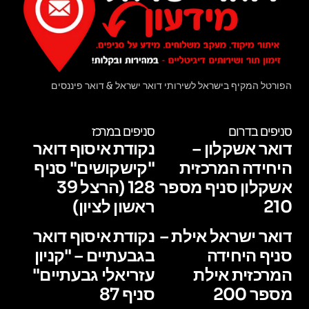
הפורטל המקיף בישראל לשירותי דואר ישראל & דואר פיננסים
סניפים בדרום
סניפים במרכז
דואר אשקלון –
נקודת איסוף דואר
היחידה המרכזית
"קישקושים" סניף
אשקלון סניף מספר
128 (הרצל 39
210
ראשון לציון)
דואר ישראל אילת –
נקודת איסוף דואר
סניף היחידה
בגבעתיים – "קניון
המרכזית אילת
עזריאלי גבעתיים"
מספר 200
סניף 87