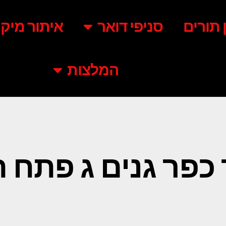
ן תורים
סניפי דואר
איתור מיקו
המלצות
 כפר גנים ג פתח ת