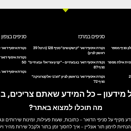
סניפים במרכז
סניפים בצפון
ון סניף מספר
נקודת איסוף דואר "קישקושים" סניף 128 (הרצל 39
נקודת איסוף דואר ק
ראשון לציון)
נקודות איסוף דואר
כזית אילת מספר
נקודת איסוף דואר בגבעתיים – "קניון עזריאלי גבעתיים"
50
סניף 87
נקודת איסוף דואר ב
נקודת איסוף דואר בראשון לציון "חג'בי אלקטרוניקה"
סניף 72
 מידעון – כל המידע שאתם צריכים, ב
מה תוכלו למצוא באתר?
דע מקיף על סניפי הדואר
– כתובות, שעות פעילות, זמינות שירותים ונג
הנחיות לזימון תור אונליין
– איך לחסוך זמן בתור ולקבל שירות מהיר ויעי