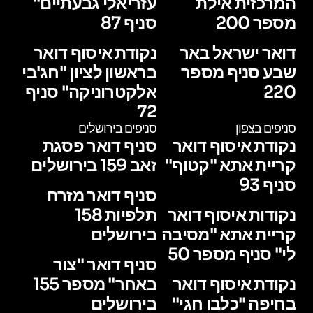
המרכזית אילת
עזריאלי גבעתיים"
מספר 200
סניף 87
דואר ישראל באר
נקודת איסוף דואר
שבע סניף מספר
בראשון לציון "חג'בי
220
אלקטרוניקה" סניף
72
סניפים בצפון
סניפים בירושלים
נקודת איסוף דואר
סניף דואר פסגת
קריית אתא "קטוף"
זאב 159 בירושלים
סניף 93
סניף דואר מזרח
נקודות איסוף דואר
תלפיות 158
קריית אתא "מסיבה
בירושלים
לי" סניף מספר 50
סניף דואר "צור
נקודת איסוף דואר
באחר" מספר 155
בחיפה "כלבו חגי"
בירושלים