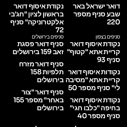
דואר ישראל באר
נקודת איסוף דואר
שבע סניף מספר
בראשון לציון "חג'בי
220
אלקטרוניקה" סניף
72
סניפים בצפון
סניפים בירושלים
נקודת איסוף דואר
סניף דואר פסגת
קריית אתא "קטוף"
זאב 159 בירושלים
סניף 93
סניף דואר מזרח
נקודות איסוף דואר
תלפיות 158
קריית אתא "מסיבה
בירושלים
לי" סניף מספר 50
סניף דואר "צור
נקודת איסוף דואר
באחר" מספר 155
בחיפה "כלבו חגי"
בירושלים
סניף מספר 40