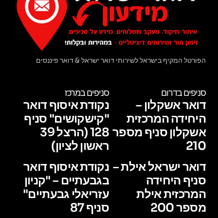
הפורטל המקיף בישראל לשירותי דואר ישראל & דואר פיננסים
סניפים בדרום
סניפים במרכז
דואר אשקלון –
נקודת איסוף דואר
היחידה המרכזית
"קישקושים" סניף
אשקלון סניף מספר
128 (הרצל 39
210
ראשון לציון)
דואר ישראל אילת –
נקודת איסוף דואר
סניף היחידה
בגבעתיים – "קניון
המרכזית אילת
עזריאלי גבעתיים"
מספר 200
סניף 87