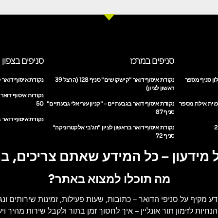
סניפים במרכז
סניפים בצפון
ון סניף מספר
נקודת איסוף דואר "קישקושים" סניף 128 (הרצל 39
נקודת איסוף דואר ק
ראשון לציון)
נקודות איסוף דואר
כזית אילת מספר
נקודת איסוף דואר בגבעתיים – "קניון עזריאלי גבעתיים"
50
סניף 87
נקודת איסוף דואר ב
נקודת איסוף דואר בראשון לציון "חג'בי אלקטרוניקה"
סניף 72
 מידעון – כל המידע שאתם צריכים, ב
מה תוכלו למצוא באתר?
דע מקיף על סניפי הדואר
– כתובות, שעות פעילות, זמינות שירותים ונג
הנחיות לזימון תור אונליין
– איך לחסוך זמן בתור ולקבל שירות מהיר ויעי