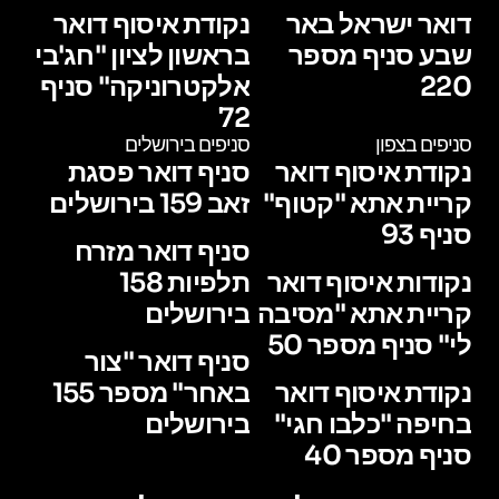
דואר ישראל באר
נקודת איסוף דואר
שבע סניף מספר
בראשון לציון "חג'בי
220
אלקטרוניקה" סניף
72
סניפים בצפון
סניפים בירושלים
נקודת איסוף דואר
סניף דואר פסגת
קריית אתא "קטוף"
זאב 159 בירושלים
סניף 93
סניף דואר מזרח
נקודות איסוף דואר
תלפיות 158
קריית אתא "מסיבה
בירושלים
לי" סניף מספר 50
סניף דואר "צור
נקודת איסוף דואר
באחר" מספר 155
בחיפה "כלבו חגי"
בירושלים
סניף מספר 40