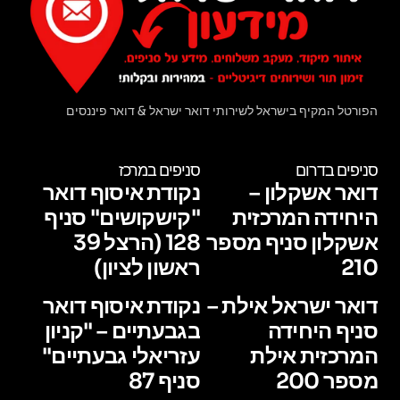
הפורטל המקיף בישראל לשירותי דואר ישראל & דואר פיננסים
סניפים בדרום
סניפים במרכז
דואר אשקלון –
נקודת איסוף דואר
היחידה המרכזית
"קישקושים" סניף
אשקלון סניף מספר
128 (הרצל 39
210
ראשון לציון)
דואר ישראל אילת –
נקודת איסוף דואר
סניף היחידה
בגבעתיים – "קניון
המרכזית אילת
עזריאלי גבעתיים"
מספר 200
סניף 87