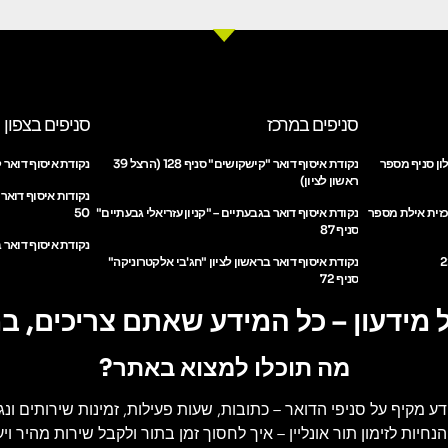
סניפים במרכז
סניפים בצפון
ון סניף מספר
נקודת איסוף דואר "קישקושים" סניף 128 (הרצל 39
נקודת איסוף דואר ק
ראשון לציון)
נקודות איסוף דואר
כזית אילת מספר
נקודת איסוף דואר בגבעתיים – "קניון עזריאלי גבעתיים"
50
סניף 87
נקודת איסוף דואר ב
נקודת איסוף דואר בראשון לציון "חג'בי אלקטרוניקה"
סניף 72
 מידעון – כל המידע שאתם צריכים, ב
מה תוכלו למצוא באתר?
דע מקיף על סניפי הדואר
– כתובות, שעות פעילות, זמינות שירותים ונג
הנחיות לזימון תור אונליין
– איך לחסוך זמן בתור ולקבל שירות מהיר ויעי