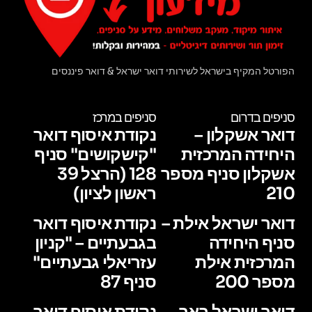
הפורטל המקיף בישראל לשירותי דואר ישראל & דואר פיננסים
סניפים בדרום
סניפים במרכז
דואר אשקלון –
נקודת איסוף דואר
היחידה המרכזית
"קישקושים" סניף
אשקלון סניף מספר
128 (הרצל 39
210
ראשון לציון)
דואר ישראל אילת –
נקודת איסוף דואר
סניף היחידה
בגבעתיים – "קניון
המרכזית אילת
עזריאלי גבעתיים"
מספר 200
סניף 87
דואר ישראל באר
נקודת איסוף דואר