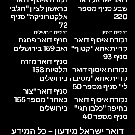
שבע סניף מספר
בראשון לציון "חג'בי
220
אלקטרוניקה" סניף
72
סניפים בצפון
סניפים בירושלים
נקודת איסוף דואר
סניף דואר פסגת
קריית אתא "קטוף"
זאב 159 בירושלים
סניף 93
סניף דואר מזרח
נקודות איסוף דואר
תלפיות 158
קריית אתא "מסיבה
בירושלים
לי" סניף מספר 50
סניף דואר "צור
נקודת איסוף דואר
באחר" מספר 155
בחיפה "כלבו חגי"
בירושלים
סניף מספר 40
דואר ישראל מידעון – כל המידע